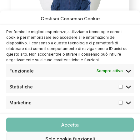
Gestisci Consenso Cookie
Per fornire le migliori esperienze, utilizziamo tecnologie come i
Dott. Maurizio Aquino
cookie per memorizzare e/o accedere alle informazioni del
dispositivo. Il consenso a queste tecnologie ci permetterà di
Dentista a Cosenza,
è specializzato in
elaborare dati come il comportamento di navigazione o ID unici su
questo sito. Non acconsentire o ritirare il consenso può influire
Odontostomatologia all’Università di Roma. Ha
negativamente su alcune caratteristiche e funzioni.
seguito due corsi di perfezionamento in
Ortodonzia all’Università di Napoli e
Funzionale
Sempre attivo
Perfezionamento in Parodontologia all’Università
di Goteborg, Svezia.
Statistiche
Marketing
Accetta
Solo cookie funzionali