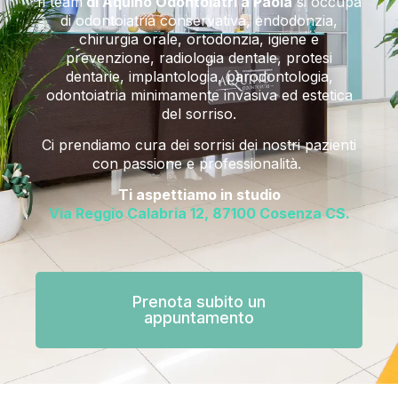
Il team
di Aquino Odontoiatri a Paola
si occupa
di odontoiatria conservativa, endodonzia,
chirurgia orale, ortodonzia, igiene e
prevenzione, radiologia dentale, protesi
dentarie, implantologia, parodontologia,
odontoiatria minimamente invasiva ed estetica
del sorriso.
Ci prendiamo cura dei sorrisi dei nostri pazienti
con passione e professionalità.
Ti aspettiamo in studio
Via Reggio Calabria 12, 87100 Cosenza CS.
Prenota subito un
appuntamento