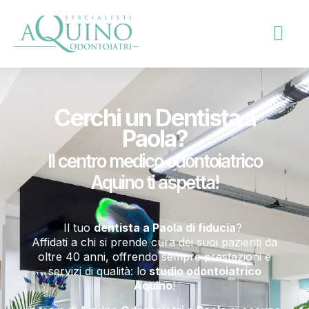
Cerchi un Dentista a
Paola?
Il centro medico odontoiatrico
Aquino ti aspetta!
Il tuo
dentista a Paola di fiducia
?
Affidati a chi si prende cura dei suoi pazienti da
oltre 40 anni, offrendo sempre prestazioni e
servizi di qualità: lo
studio odontoiatrico
Aquino
!