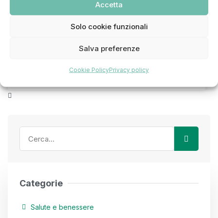
Accetta
La carie nei bambini è un problema molto
comune. Studio Medico Odontoiatrico Aquino
Solo cookie funzionali
ti consiglia come fare prevenzione e cosa
Salva preferenze
fare in caso di mal di denti da carie.
Cookie Policy
Privacy policy
11 Gennaio 2023
Categorie
Salute e benessere