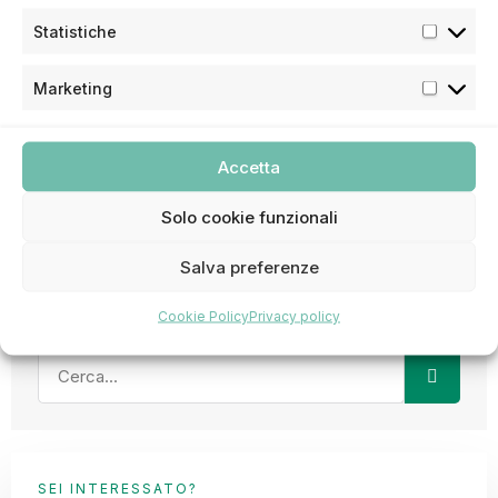
Dott. Maurizio Aquino
Statistiche
Specializzato in Odontostomatologia all’Università
di Roma. Ha seguito un corso di perfezionamento
Marketing
in Ortodonzia all’Università di Napoli e un corso di
perfezionamento in Parodontologia all’Università
di Goteborg, Svezia.
Accetta
Condividi :
Solo cookie funzionali
Salva preferenze
Cookie Policy
Privacy policy
SEI INTERESSATO?