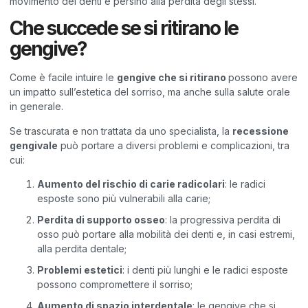
movimento dei denti e persino alla perdita degli stessi.
Che succede se si ritirano le
gengive?
Come è facile intuire le
gengive che si ritirano
possono avere
un impatto sull’estetica del sorriso, ma anche sulla salute orale
in generale.
Se trascurata e non trattata da uno specialista, la
recessione
gengivale
può portare a diversi problemi e complicazioni, tra
cui:
Aumento del rischio di carie radicolari
: le radici
esposte sono più vulnerabili alla carie;
Perdita di supporto osseo
: la progressiva perdita di
osso può portare alla mobilità dei denti e, in casi estremi,
alla perdita dentale;
Problemi estetici
: i denti più lunghi e le radici esposte
possono compromettere il sorriso;
Aumento di spazio interdentale
: le gengive che si