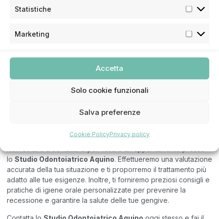
L’intervento chirurgico coinvolge il prelievo di tessuto dal
Statistiche
palato del paziente e il suo trapianto nella zona gengivale in
cui è necessaria la copertura. Benché sia un procedimento
Marketing
relativamente
semplice
e
indolore
, la durata dell’intervento
dipende dall’estensione dell’area da trattare e dalle condizioni
cliniche del paziente.
Accetta
Normalmente, le gengive guariscono completamente entro tre
settimane circa dall’intervento. Tuttavia, come abbiamo già
Solo cookie funzionali
detto, è importante
eliminare le cause determinanti
per
prevenire la ricomparsa della
recessione gengivale
nel
Salva preferenze
tempo.
Sospetti di avere una recessione gengivale in atto?
Cookie Policy
Privacy policy
Non esitare a contattarci per fissare un appuntamento presso
lo
Studio Odontoiatrico Aquino
. Effettueremo una valutazione
accurata della tua situazione e ti proporremo il trattamento più
adatto alle tue esigenze. Inoltre, ti forniremo preziosi consigli e
pratiche di igiene orale personalizzate per prevenire la
recessione e garantire la salute delle tue gengive.
Contatta lo
Studio Odontoiatrico Aquino
oggi stesso e fai il