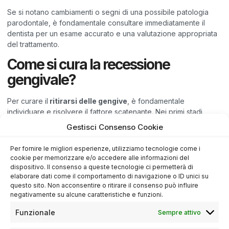
Se si notano cambiamenti o segni di una possibile patologia
parodontale, è fondamentale consultare immediatamente il
dentista per un esame accurato e una valutazione appropriata
del trattamento.
Come si cura la recessione
gengivale?
Per curare il
ritirarsi delle gengive
, è fondamentale
individuare e risolvere il fattore scatenante. Nei primi stadi,
eliminando la causa sottostante, le gengive possono
Gestisci Consenso Cookie
rigenerarsi naturalmente. Tuttavia, nei casi più avanzati, la
chirurgia mucogengivale
diventa necessaria.
Per fornire le migliori esperienze, utilizziamo tecnologie come i
cookie per memorizzare e/o accedere alle informazioni del
La
ricostruzione gengivale
è un intervento utilizzato per
dispositivo. Il consenso a queste tecnologie ci permetterà di
trattare la recessione, mirando a coprire le parti esposte dei
elaborare dati come il comportamento di navigazione o ID unici su
denti e ripristinare l’estetica del sorriso. Questo trattamento è
questo sito. Non acconsentire o ritirare il consenso può influire
indicato soprattutto quando il paziente è consapevole delle
negativamente su alcune caratteristiche e funzioni.
cause che hanno causato la recessione e desidera migliorare
Funzionale
Sempre attivo
l’aspetto del proprio sorriso.