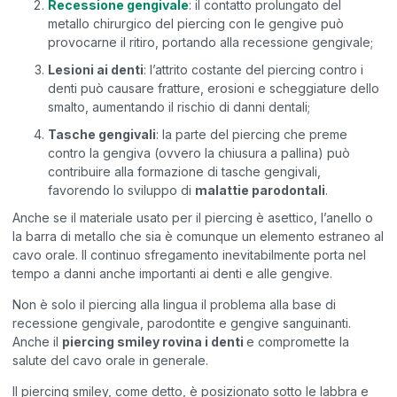
Recessione gengivale
: il contatto prolungato del
metallo chirurgico del piercing con le gengive può
provocarne il ritiro, portando alla recessione gengivale;
Lesioni ai denti
: l’attrito costante del piercing contro i
denti può causare fratture, erosioni e scheggiature dello
smalto, aumentando il rischio di danni dentali;
Tasche gengivali
: la parte del piercing che preme
contro la gengiva (ovvero la chiusura a pallina) può
contribuire alla formazione di tasche gengivali,
favorendo lo sviluppo di
malattie parodontali
.
Anche se il materiale usato per il piercing è asettico, l’anello o
la barra di metallo che sia è comunque un elemento estraneo al
cavo orale. Il continuo sfregamento inevitabilmente porta nel
tempo a danni anche importanti ai denti e alle gengive.
Non è solo il piercing alla lingua il problema alla base di
recessione gengivale, parodontite e gengive sanguinanti.
Anche il
piercing smiley rovina i denti
e compromette la
salute del cavo orale in generale.
Il piercing smiley, come detto, è posizionato sotto le labbra e