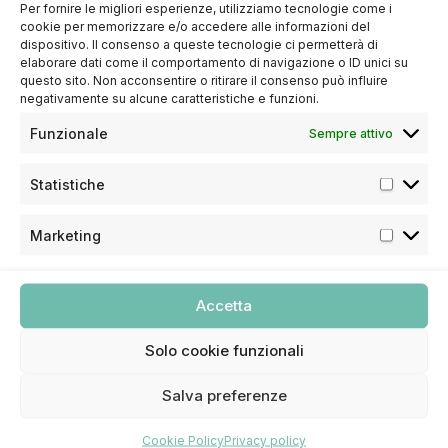
Per fornire le migliori esperienze, utilizziamo tecnologie come i
sorriso?
cookie per memorizzare e/o accedere alle informazioni del
dispositivo. Il consenso a queste tecnologie ci permetterà di
Non esitare a contattarci
elaborare dati come il comportamento di navigazione o ID unici su
questo sito. Non acconsentire o ritirare il consenso può influire
Prenota un appuntamento nel nostro studio oggi
negativamente su alcune caratteristiche e funzioni.
stesso e inizia il tuo percorso verso un sorriso più
sano e felice.
Funzionale
Sempre attivo
Contattaci
Statistiche
Marketing
Accetta
Dott. Maurizio Aquino
Solo cookie funzionali
Specializzato in Odontostomatologia all’Università
di Roma. Ha seguito un corso di perfezionamento
Salva preferenze
in Ortodonzia all’Università di Napoli e un corso di
perfezionamento in Parodontologia all’Università
di Goteborg, Svezia.
Cookie Policy
Privacy policy